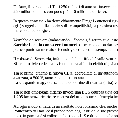
Di fatto, il parco auto UE di 250 milioni di auto sta invecchian
260 milioni di auto, con poco più di 6 milioni elettriche).
In questo contesto - ha detto chiaramente Draghi - attenersi rigi
(già) suggerito nel Rapporto sulla competitività, la prossima r
mercato e tecnologici.
Verrebbe da scrivere (tralasciando il “come già scritto su que
Sarebbe bastato conoscere i numeri
o anche solo non dar peso
pratico punto su mercato e tecnologie con alcuni esempi, tutti 
Il colosso di Stoccarda, infatti, benché in difficoltà sulle vett
Sia chiaro: Mercedes ha rivisto la corsa al ‘tutto elettrico’ già 
Tra le prime, citiamo la nuova CLA, accreditata di un’autonomia
avanzata, a 800 V, tanto rapida quanto rara.
La stragrande maggioranza delle colonnine di ricarica (ultra) ve
Tra le non omologate citiamo invece una EQS equipaggiata con le
1.205 km senza ricaricare e senza del tutto esaurire l’energia i
Ad ogni modo si tratta di un risultato notevolissimo che, anche i
Politecnico di Bari, così prende nota degli esiti delle sue provo
noto, in gamma è si colloca subito sotto la S e dunque anche sot