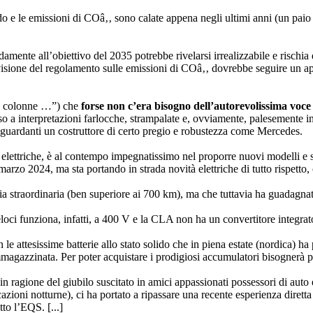
do e le emissioni di COâ‚‚ sono calate appena negli ultimi anni (un paio
damente all’obiettivo del 2035 potrebbe rivelarsi irrealizzabile e rischi
evisione del regolamento sulle emissioni di COâ‚‚ dovrebbe seguire un ap
ste colonne …”) che
forse non c’era bisogno dell’autorevolissima voc
 a interpretazioni farlocche, strampalate e, ovviamente, palesemente in
riguardanti un costruttore di certo pregio e robustezza come Mercedes.
ure elettriche, è al contempo impegnatissimo nel proporre nuovi modelli e 
a marzo 2024, ma sta portando in strada novità elettriche di tutto rispett
 straordinaria (ben superiore ai 700 km), ma che tuttavia ha guadagnato 
loci funziona, infatti, a 400 V e la CLA non ha un convertitore integrat
 attesissime batterie allo stato solido che in piena estate (nordica) ha
mmagazzinata. Per poter acquistare i prodigiosi accumulatori bisognerà p
n ragione del giubilo suscitato in amici appassionati possessori di auto 
cazioni notturne), ci ha portato a ripassare una recente esperienza dirett
to l’EQS. [...]