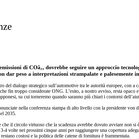
nze
 emissioni di COâ‚‚ dovrebbe seguire un approccio tecnolo
n dar peso a interpretazioni strampalate e palesemente in
ro del dialogo strategico sull’automotive tra le autorità europee, con a
nche fin troppo considerate ONG. L’esito, a nostro avviso, resta opaco e 
iapponesi, su cui torneremo quando saranno più chiari i contorni dell’aiu
nunciate nella conferenza stampa di alto livello con la presidente von d
del 2035.
he il circolo virtuoso che la scadenza avrebbe dovuto avviare non si è i
i 3-4 volte nei prossimi cinque anni per raggiungere una copertura adegua
restano costosi e la politica delle catene di fornitura è frammentata.