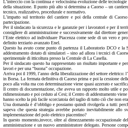
L’intreccio con la continua e velocissima evoluzione delle tecnologie 
della situazione. Il punto più alto si determina a Caorso – un cantier
tecnico, realizzativo, procedurale e normativo.
L’impatto sul territorio del cantiere e poi della centrale di Caorso
partecipazione.
Per il sindacato la sicurezza e le garanzie per i lavoratori e per il te
consigliere di amministrazione e successivamente dal direttore gener
l’Ente elettrico ad individuare Piacenza come sede di un vero e propr
definito terziario avanzato Enel.
Questo ha avuto come punto di partenza il Laboratorio DCO e la Sie
addestramento dotato di simulatori – sino ad allora i tecnici di Caor
sperimentale di itticoltura presso la Centrale di La Casella.
Per il sindacato questo ha rappresentato un risultato importante e per
lavori e per una “buona” occupazione.
Arriva poi il 1999, l’anno della liberalizzazione del settore elettrico: 
in Borsa. La fermata definitiva di Caorso prima e poi la cessione delle
poco alla volta ma con determinazione viene quasi azzerato e sacrificato
Il centro di documentazione, che aveva un rapporto molto utile e pos
ridimensionato e poi ceduto al Cesi; il Centro di addestramento viene r
hanno scelto la più facile scorciatoia del taglio di tutto ciò che non er
Una domanda è d’obbligo e possiamo quindi rivolgerla a tutti: perché 
sapeva che questa strategia avrebbe portato inevitabilmente allo s
implementazione del polo elettrico piacentino?
In questo momento,invece, oltre al dimezzamento occupazionale del 
amministrazione e un nuovo amministratore delegato. Persone compete