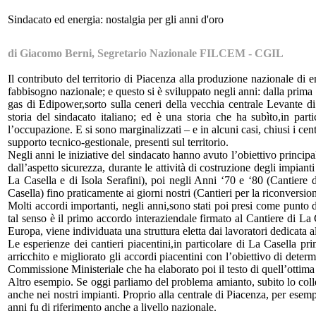
Sindacato ed energia: nostalgia per gli anni d'oro
di Giacomo Berni, Segretario Nazionale FILCEM - CGIL
Il contributo del territorio di Piacenza alla produzione nazionale di e
fabbisogno nazionale; e questo si è sviluppato negli anni: dalla prima
gas di Edipower,sorto sulla ceneri della vecchia centrale Levante di 
storia del sindacato italiano; ed è una storia che ha subìto,in par
l’occupazione. E si sono marginalizzati – e in alcuni casi, chiusi i cent
supporto tecnico-gestionale, presenti sul territorio.
Negli anni le iniziative del sindacato hanno avuto l’obiettivo principal
dall’aspetto sicurezza, durante le attività di costruzione degli impiant
La Casella e di Isola Serafini), poi negli Anni ‘70 e ‘80 (Cantiere
Casella) fino praticamente ai giorni nostri (Cantieri per la riconversio
Molti accordi importanti, negli anni,sono stati poi presi come punto d
tal senso è il primo accordo interaziendale firmato al Cantiere di La 
Europa, viene individuata una struttura eletta dai lavoratori dedicata a
Le esperienze dei cantieri piacentini,in particolare di La Casella prim
arricchito e migliorato gli accordi piacentini con l’obiettivo di deter
Commissione Ministeriale che ha elaborato poi il testo di quell’ottima
Altro esempio. Se oggi parliamo del problema amianto, subito lo collegh
anche nei nostri impianti. Proprio alla centrale di Piacenza, per ese
anni fu di riferimento anche a livello nazionale.