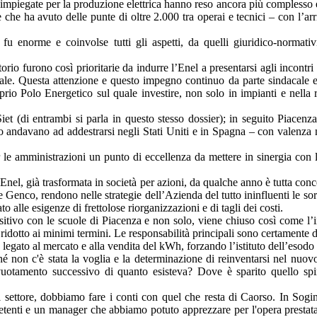
impiegate per la produzione elettrica hanno reso ancora più complesso e d
e che ha avuto delle punte di oltre 2.000 tra operai e tecnici – con l’ar
 fu enorme e coinvolse tutti gli aspetti, da quelli giuridico-normativ
rritorio furono così prioritarie da indurre l’Enel a presentarsi agli incon
ale. Questa attenzione e questo impegno continuo da parte sindacale e d
io Polo Energetico sul quale investire, non solo in impianti e nella r
t (di entrambi si parla in questo stesso dossier); in seguito Piacenz
so andavano ad addestrarsi negli Stati Uniti e in Spagna – con valenza 
 le amministrazioni un punto di eccellenza da mettere in sinergia con l
l’Enel, già trasformata in società per azioni, da qualche anno è tutta con
 Genco, rendono nelle strategie dell’Azienda del tutto ininfluenti le so
 alle esigenze di frettolose riorganizzazioni e di tagli dei costi.
itivo con le scuole di Piacenza e non solo, viene chiuso così come l’
idotto ai minimi termini. Le responsabilità principali sono certamente da
a legato al mercato e alla vendita del kWh, forzando l’istituto dell’esodo 
non c'è stata la voglia e la determinazione di reinventarsi nel nuovo e
vuotamento successivo di quanto esisteva? Dove è sparito quello spiri
settore, dobbiamo fare i conti con quel che resta di Caorso. In Sogi
nti e un manager che abbiamo potuto apprezzare per l'opera prestata 