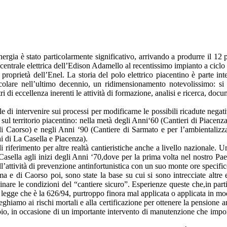
nergia è stato particolarmente significativo, arrivando a produrre il 12 
 centrale elettrica dell’Edison Adamello al recentissimo impianto a cicl
proprietà dell’Enel. La storia del polo elettrico piacentino è parte int
ticolare nell’ultimo decennio, un ridimensionamento notevolissimo: si
ri di eccellenza inerenti le attività di formazione, analisi e ricerca, doc
e di intervenire sui processi per modificarne le possibili ricadute negati
i sul territorio piacentino: nella metà degli Anni‘60 (Cantieri di Piacenz
 di Caorso) e negli Anni ‘90 (Cantiere di Sarmato e per l’ambientalizz
ni di La Casella e Piacenza).
i riferimento per altre realtà cantieristiche anche a livello nazionale. 
Casella agli inizi degli Anni ‘70,dove per la prima volta nel nostro Pae
ll’attività di prevenzione antinfortunistica con un suo monte ore specific
a e di Caorso poi, sono state la base su cui si sono intrecciate altre e
minare le condizioni del “cantiere sicuro”. Esperienze queste che,in parti
 legge che è la 626/94, purtroppo finora mal applicata o applicata in m
iamo ai rischi mortali e alla certificazione per ottenere la pensione anti
mpio, in occasione di un importante intervento di manutenzione che imp