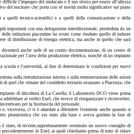
ifficile l’impegno del sindacato e il suo sforzo per essere all’altezza
rivo del nucleare che porta con sé novità molto significative sul piano
i a quelli tecnico-scientifici e a quelli della comunicazione e della
tri più importanti con una delegazione interdirezionale, presieduta da un
elle istituzioni piacentine ha avuto come risultato quello di indurre
ete di distribuzione di energia elettrica, ma anche in quello che sarà
a diventerà anche sede di un centro documentazione, di un centro di
nazionale per l’area della produzione elettrica, nonché di un impianto
a scuola e l’università, al fine di determinare le condizioni per nuovi
centrata sulla ristrutturazione interna e sulla remunerazione delle azioni
rti di quel che rimane del cosiddetto terziario avanzato a Piacenza, che
impianto di itticoltura di La Casella; il Laboratorio DCO viene prima
 addebitare ai vertici Enel, che invece di riorganizzare e riconvertire,
incentivato per la fuoriuscita del personale.
, viceversa, ci si è attardati a difendere l'esistente anche quando si
to pionieristico che era stato alla base e aveva guidato la fase di
n è stato, di recente,opportunamente nominato un nuovo consiglio di
precedentemente in Enel, ai quali chiediamo prima di tutto di ridare