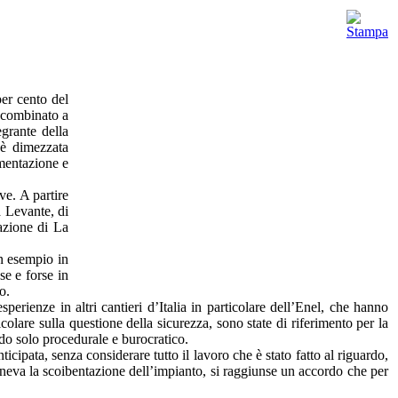
per cento del
o combinato a
egrante della
 è dimezzata
umentazione e
ve. A partire
a Levante, di
azione di La
Un esempio in
se e forse in
o.
sperienze in altri cantieri d’Italia in particolare dell’Enel, che hanno
colare sulla questione della sicurezza, sono state di riferimento per la
odo solo procedurale e burocratico.
cipata, senza considerare tutto il lavoro che è stato fatto al riguardo,
oneva la scoibentazione dell’impianto, si raggiunse un accordo che per