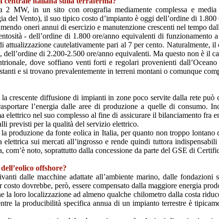
a centrale italiana sulla terraferma?
2 MW, in un sito con orografia mediamente complessa e media acce
 del Vento), il suo tipico costo d’impianto è oggi dell’ordine di 1.80
umendo oneri annui di esercizio e manutenzione crescenti nel tempo dall’
entosità - dell’ordine di 1.800 ore/anno equivalenti di funzionamento a 
attualizzazione cautelativamente pari al 7 per cento. Naturalmente, il c
 dell’ordine di 2.200-2.500 ore/anno equivalenti. Ma questo non è il cas
trionale, dove soffiano venti forti e regolari provenienti dall’Oceano At
tanti e si trovano prevalentemente in terreni montani o comunque comp
a crescente diffusione di impianti in zone poco servite dalla rete può c
 trasportare l’energia dalle aree di produzione a quelle di consumo. Ino
ma elettrico nel suo complesso al fine di assicurare il bilanciamento fra 
lli previsti per la qualità del servizio elettrico.
r la produzione da fonte eolica in Italia, per quanto non troppo lontano d
a elettrica sui mercati all’ingrosso e rende quindi tuttora indispensabili
va, com’è noto, soprattutto dalla concessione da parte del GSE di Certifi
dell’eolico offshore?
ivanti dalle macchine adattate all’ambiente marino, dalle fondazioni s
 costo dovrebbe, però, essere compensato dalla maggiore energia prodo
he la loro localizzazione ad almeno qualche chilometro dalla costa riduce
ntre la producibilità specifica annua di un impianto terrestre è tipic