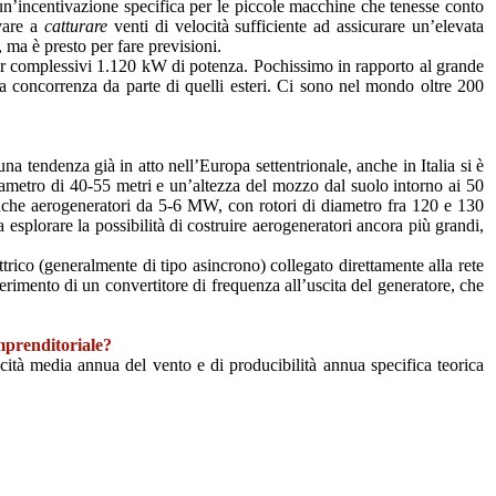
a un’incentivazione specifica per le piccole macchine che tenesse conto
ivare a
catturare
venti di velocità sufficiente ad assicurare un’elevata
 ma è presto per fare previsioni.
per complessivi 1.120 kW di potenza. Pochissimo in rapporto al grande
ita concorrenza da parte di quelli esteri. Ci sono nel mondo oltre 200
a tendenza già in atto nell’Europa settentrionale, anche in Italia si è
ametro di 40-55 metri e un’altezza del mozzo dal suolo intorno ai 50
nche aerogeneratori da 5-6 MW, con rotori di diametro fra 120 e 130
 esplorare la possibilità di costruire aerogeneratori ancora più grandi,
ttrico (generalmente di tipo asincrono) collegato direttamente alla rete
serimento di un convertitore di frequenza all’uscita del generatore, che
mprenditoriale?
ità media annua del vento e di producibilità annua specifica teorica