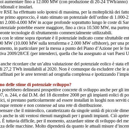
poi aumentare fino a 12.000 MW (con produzione di 20-24 TWh/anno) ipo
dionali e insulari.
re RSE ha effettuato solo ipotesi di massima, per la molteplicità dei fatt
e primo approccio, è stato stimato un potenziale dell’ordine di 1.000-
altri 2.000-4.000 MW in acque profonde soprattutto lungo le coste di Sar
 potenziale potrebbe essere maggiore, fino a circa 10.500 MW, ma purtr
ronte tecnologie di sfruttamento commercialmente utilizzabili.
 con le stime sopra riportate è il potenziale indicato come sfruttabile e
.000 MW (10.000 MW sulla terraferma e 2.000 MW offshore), per una p
inamento, in particolare per la messa a punto del Piano d’Azione per le f
iva 2009/28/CE (per intenderci, quella che ha assegnato ai vari Paesi Ue 
 anche ricordare che un’altra valutazione del potenziale eolico è stata 
 27,2 TWh installabili al 2020. Non è comunque da escludere che le attu
affinati per le aree terrestri ad orografia complessa e ipotizzando l’impi
ono delle stime di potenziale sviluppo?
a potrebbero delinearsi prospettive concrete di sviluppo anche per gli imp
 n. 244, e dal D.M. del 18 dicembre 2008 per gli impianti eolici di pot
aici, si prestano particolarmente ad essere installati in luoghi non servit
munque remote e non connesse ad una rete di distribuzione.
pensare che il minieolico, caratterizzato da singole unità di piccole dime
 anche in siti ventosi ritenuti marginali per i grandi impianti. Ciò aprir
e. È tuttavia difficile, per il momento, azzardare stime di sviluppo del me
ltezza delle macchine. Molto dipenderà da quanto le attuali misure d’ince