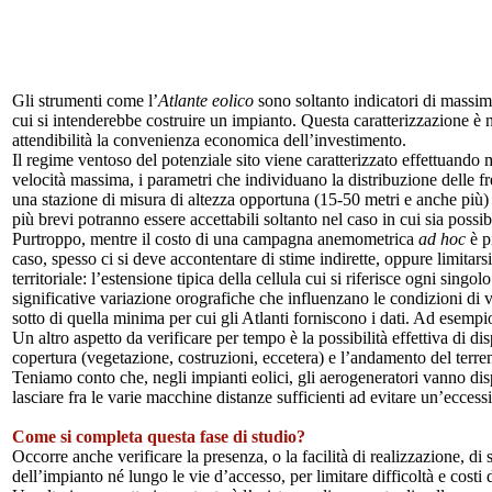
Gli strumenti come l’
Atlante eolico
sono soltanto indicatori di massima
cui si intenderebbe costruire un impianto. Questa caratterizzazione è n
attendibilità la convenienza economica dell’investimento.
Il regime ventoso del potenziale sito viene caratterizzato effettuando mi
velocità massima, i parametri che individuano la distribuzione delle fre
una stazione di misura di altezza opportuna (15-50 metri e anche più) 
più brevi potranno essere accettabili soltanto nel caso in cui sia possibi
Purtroppo, mentre il costo di una campagna anemometrica
ad hoc
è p
caso, spesso ci si deve accontentare di stime indirette, oppure limitarsi
territoriale: l’estensione tipica della cellula cui si riferisce ogni sin
significative variazione orografiche che influenzano le condizioni di
sotto di quella minima per cui gli Atlanti forniscono i dati. Ad esempio
Un altro aspetto da verificare per tempo è la possibilità effettiva di d
copertura (vegetazione, costruzioni, eccetera) e l’andamento del terren
Teniamo conto che, negli impianti eolici, gli aerogeneratori vanno di
lasciare fra le varie macchine distanze sufficienti ad evitare un’eccess
Come si completa questa fase di studio?
Occorre anche verificare la presenza, o la facilità di realizzazione, d
dell’impianto né lungo le vie d’accesso, per limitare difficoltà e costi 