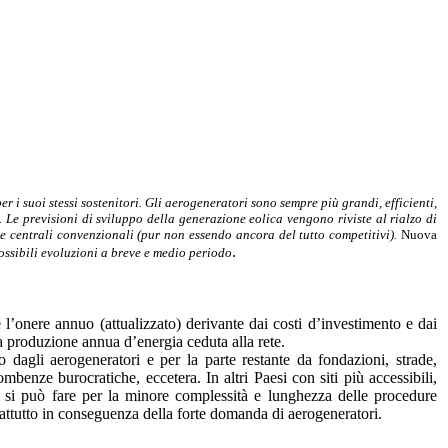
er i suoi stessi sostenitori. Gli aerogeneratori sono sempre più grandi, efficienti,
 Le previsioni di sviluppo della generazione eolica vengono riviste al rialzo di
le centrali convenzionali (pur non essendo ancora del tutto competitivi).
Nuova
.
ssibili evoluzioni a breve e medio periodo
 l’onere annuo (attualizzato) derivante dai costi d’investimento e dai
la produzione annua d’energia ceduta alla rete.
o dagli aerogeneratori e per la parte restante da fondazioni, strade,
ombenze burocratiche, eccetera. In altri Paesi con siti più accessibili,
so si può fare per la minore complessità e lunghezza delle procedure
prattutto in conseguenza della forte domanda di aerogeneratori.