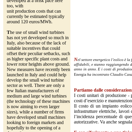
developed at a brisk pace here
too, with
unit production costs that can
currently be estimated typically
around 120 euros/MWh.
T
he use of small wind turbines
has not yet developed so much in
Italy, also because of the lack of
suitable incentives that could
offset their peculiar setbacks, such
as higher specific plant costs and
N
el settore energetico l’eolico è la
lower rotor heights above ground.
affidabili, e stanno raggiungendo di
.
...
New measures have recently been
anno in anno. E i costi di produzio
launched in Italy and could help
Energia
ha incontrato Claudio Casale
develop the small wind turbine
sector as well. There are only a
Partiamo dalle considerazion
few Italian manufacturers of
I costi unitari di produzione -
medium and large wind turbines
costi d’esercizio e manutenzion
(the technology of these machines
Il costo di un impianto eolico
is now aiming to even larger
infrastrutture elettriche, lavor
sizes), while a number of firms
l’incidenza percentuale di que
have developed small machines
autorizzative. Va anche segnalat
looking to foreign markets and
hopefully to the opening of a