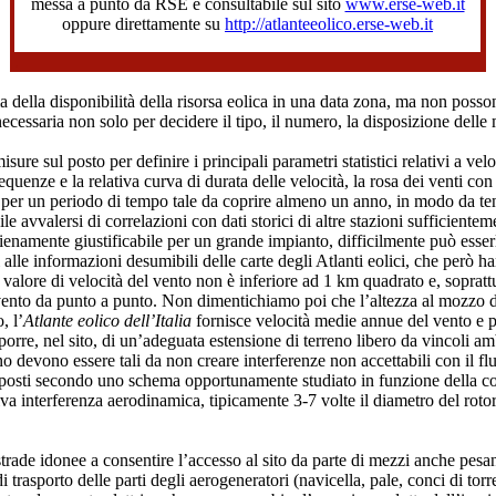
messa a punto da RSE è consultabile sul sito
www.erse-web.it
oppure direttamente su
http://atlanteeolico.erse-web.it
.
 della disponibilità della risorsa eolica in una data zona, ma non posson
ecessaria non solo per decidere il tipo, il numero, la disposizione delle
sure sul posto per definire i principali parametri statistici relativi a vel
quenze e la relativa curva di durata delle velocità, la rosa dei venti con 
per un periodo di tempo tale da coprire almeno un anno, in modo da tenere
le avvalersi di correlazioni con dati storici di altre stazioni sufficientem
ienamente giustificabile per un grande impianto, difficilmente può esser
 alle informazioni desumibili delle carte degli Atlanti eolici, che però h
golo valore di velocità del vento non è inferiore ad 1 km quadrato e, sopr
 vento da punto a punto. Non dimentichiamo poi che l’altezza al mozzo de
, l’
Atlante eolico dell’Italia
fornisce velocità medie annue del vento e pr
isporre, nel sito, di un’adeguata estensione di terreno libero da vincoli 
o devono essere tali da non creare interferenze non accettabili con il flu
sposti secondo uno schema opportunamente studiato in funzione della co
iva interferenza aerodinamica, tipicamente 3-7 volte il diametro del rotor
i strade idonee a consentire l’accesso al sito da parte di mezzi anche pe
di trasporto delle parti degli aerogeneratori (navicella, pale, conci di tor