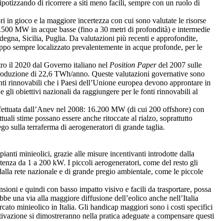
tizzando di ricorrere a siti meno facili, sempre con un ruolo di
ori in gioco e la maggiore incertezza con cui sono valutate le risorse
2.500 MW in acque basse (fino a 30 metri di profondità) e intermedie
degna, Sicilia, Puglia. Da valutazioni più recenti e approfondite,
oppo sempre localizzato prevalentemente in acque profonde, per le
ntro il 2020 dal Governo italiano nel
Position Paper
del 2007 sulle
roduzione di 22,6 TWh/anno. Queste valutazioni governative sono
onti rinnovabili che i Paesi dell’Unione europea devono approntare in
gli obiettivi nazionali da raggiungere per le fonti rinnovabili al
effettuata dall’Anev nel 2008: 16.200 MW (di cui 200 offshore) con
ali stime possano essere anche ritoccate al rialzo, soprattutto
ego sulla terraferma di aerogeneratori di grande taglia.
ianti minieolici, grazie alle misure incentivanti introdotte dalla
enza da 1 a 200 kW. I piccoli aerogeneratori, come del resto gli
i dalla rete nazionale e di grande pregio ambientale, come le piccole
nsioni e quindi con basso impatto visivo e facili da trasportare, possa
ebbe una via alla maggiore diffusione dell’eolico anche nell’Italia
rcato minieolico in Italia. Gli handicap maggiori sono i costi specifici
ntivazione si dimostreranno nella pratica adeguate a compensare questi