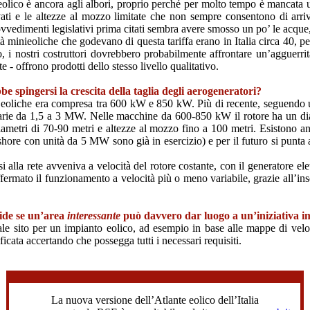
inieolico è ancora agli albori, proprio perché per molto tempo è mancat
elevati e le altezze al mozzo limitate che non sempre consentono di arr
rovvedimenti legislativi prima citati sembra avere smosso un po’ le acque,
à minieoliche che godevano di questa tariffa erano in Italia circa 40, 
ico, i nostri costruttori dovrebbero probabilmente affrontare un’agguerr
te - offrono prodotti dello stesso livello qualitativo.
e spingersi la crescita della taglia degli aerogeneratori?
i eoliche era compresa tra 600 kW e 850 kW. Più di recente, seguendo un
tarie da 1,5 a 3 MW. Nelle macchine da 600-850 kW il rotore ha un di
metri di 70-90 metri e altezze al mozzo fino a 100 metri. Esistono a
fshore con unità da 5 MW sono già in esercizio) e per il futuro si punta a
 alla rete avveniva a velocità del rotore costante, con il generatore ele
ffermato il funzionamento a velocità più o meno variabile, grazie all’in
cide se un’area
interessante
può davvero dar luogo a un’iniziativa i
le sito per un impianto eolico, ad esempio in base alle mappe di veloc
ificata accertando che possegga tutti i necessari requisiti.
.
.
La nuova versione dell’Atlante eolico dell’Italia