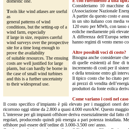
E con riferimento a una tipic
domestic one.
Consideriamo 10 macchine da 
(Associazione Nazionale Energia
T
ools like wind atlases are useful
A partire da questo costo e ass
as
in un sito italiano con media v
general patterns of wind
120 euro per MWh, con tasso di 
conditions, but the setting-up of a
eoliche mediamente più elevate,
wind farm, especially
A differenza dell’Europa setten
if large in size, requires careful
hanno regimi di vento meno cos
wind surveys over the prospective
site for a time long enough to
Altre possibili voci di costo?
prove the availability
Bisogna anche considerare che l
of suitable resources. The ensuing
di quelle esistenti) al fine di
costs are well justified for large
incremento di costi per il siste
plants, but can hardly be borne in
e della tensione entro gli interva
the case of small wind turbines
Il tipico costo che ho citato pe
and this is a further uncertainty
ai prezzi di vendita dell’energi
to their widespread use.
produttori da fonte eolica deri
.
.
...
...
Come variano i costi nel caso 
Il costo specifico d’impianto è più elevato per i maggiori oneri der
ricorrono oggi stime da 2.800 a quasi 4.000 euro/kW. Questo maggior
L’interesse per gli impianti offshore deriva essenzialmente dal fatto c
regolari, producendo quindi più energia a pari potenza installata. Me
offshore può essere dell’ordine di 3.000-3.500 ore/ anno.