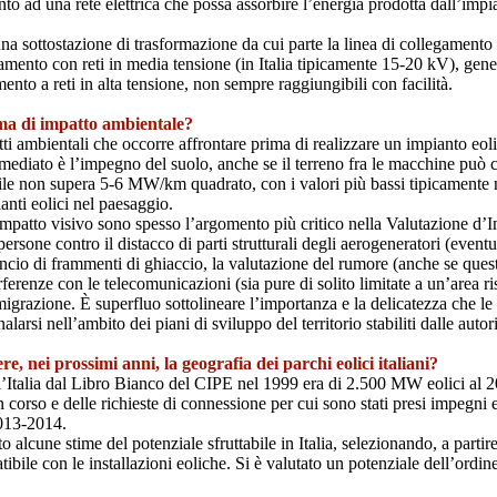
o ad una rete elettrica che possa assorbire l’energia prodotta dall’impian
 una sottostazione di trasformazione da cui parte la linea di collegamento
amento con reti in media tensione (in Italia tipicamente 15-20 kV), gene
ento a reti in alta tensione, non sempre raggiungibili con facilità.
ema di impatto ambientale?
i ambientali che occorre affrontare prima di realizzare un impianto eolic
diato è l’impegno del suolo, anche se il terreno fra le macchine può con
bile non supera 5-6 MW/km quadrato, con i valori più bassi tipicamente n
anti eolici nel paesaggio.
’impatto visivo sono spesso l’argomento più critico nella Valutazione d’I
persone contro il distacco di parti strutturali degli aerogeneratori (even
ancio di frammenti di ghiaccio, la valutazione del rumore (anche se ques
terferenze con le telecomunicazioni (sia pure di solito limitate a un’area r
 migrazione. È superfluo sottolineare l’importanza e la delicatezza che l
larsi nell’ambito dei piani di sviluppo del territorio stabiliti dalle autori
, nei prossimi anni, la geografia dei parchi eolici italiani?
r l’Italia dal Libro Bianco del CIPE nel 1999 era di 2.500 MW eolici al 
in corso e delle richieste di connessione per cui sono stati presi impegn
013-2014.
alcune stime del potenziale sfruttabile in Italia, selezionando, a partire
ile con le installazioni eoliche. Si è valutato un potenziale dell’ordin