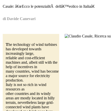
Casale: â€œEcco le potenzialitÃ dellâ€™eolico in Italiaâ€
di Davide Canevari
T
he technology of wind turbines
has developed towards
increasingly large,
reliable and cost-efficient
machines and, albeit still with the
help of incentives in
many countries, wind has become
a major source for electricity
production.
Italy is not so rich in wind
resources as
other countries and its windy
areas are mostly located in hilly
terrain, nevertheless large grid-
connected wind plants have