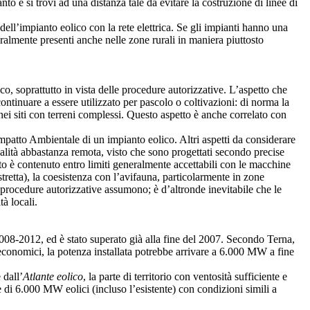
to e si trovi ad una distanza tale da evitare la costruzione di linee di
 dell’impianto eolico con la rete elettrica. Se gli impianti hanno una
ralmente presenti anche nelle zone rurali in maniera piuttosto
o, soprattutto in vista delle procedure autorizzative. L’aspetto che
tinuare a essere utilizzato per pascolo o coltivazioni: di norma la
ei siti con terreni complessi. Questo aspetto è anche correlato con
mpatto Ambientale di un impianto eolico. Altri aspetti da considerare
tualità abbastanza remota, visto che sono progettati secondo precise
to è contenuto entro limiti generalmente accettabili con le macchine
istretta), la coesistenza con l’avifauna, particolarmente in zone
e procedure autorizzative assumono; è d’altronde inevitabile che le
tà locali.
2008-2012, ed è stato superato già alla fine del 2007. Secondo Terna,
i economici, la potenza installata potrebbe arrivare a 6.000 MW a fine
 dall’
Atlante eolico
, la parte di territorio con ventosità sufficiente e
e di 6.000 MW eolici (incluso l’esistente) con condizioni simili a