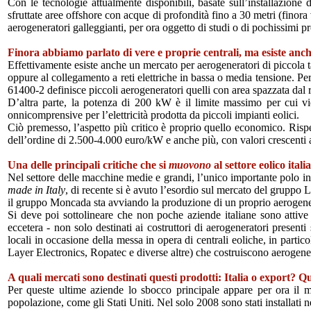
Con le tecnologie attualmente disponibili, basate sull’installazione
sfruttate aree offshore con acque di profondità fino a 30 metri (finora
aerogeneratori galleggianti, per ora oggetto di studi o di pochissimi pr
Finora abbiamo parlato di vere e proprie centrali, ma esiste anche
Effettivamente esiste anche un mercato per aerogeneratori di piccola t
oppure al collegamento a reti elettriche in bassa o media tensione. Pe
61400-2 definisce piccoli aerogeneratori quelli con area spazzata dal
D’altra parte, la potenza di 200 kW è il limite massimo per cui vi
onnicomprensive per l’elettricità prodotta da piccoli impianti eolici.
Ciò premesso, l’aspetto più critico è proprio quello economico. Rispett
dell’ordine di 2.500-4.000 euro/kW e anche più, con valori crescenti a
Una delle principali critiche che si
muovono
al settore eolico ital
Nel settore delle macchine medie e grandi, l’unico importante polo indu
made in Italy
, di recente si è avuto l’esordio sul mercato del gruppo
il gruppo Moncada sta avviando la produzione di un proprio aerogen
Si deve poi sottolineare che non poche aziende italiane sono attive ne
eccetera - non solo destinati ai costruttori di aerogeneratori present
locali in occasione della messa in opera di centrali eoliche, in particol
Layer Electronics, Ropatec e diverse altre) che costruiscono aerogenera
A quali mercati sono destinati questi prodotti: Italia o export? 
Per queste ultime aziende lo sbocco principale appare per ora il me
popolazione, come gli Stati Uniti. Nel solo 2008 sono stati installat