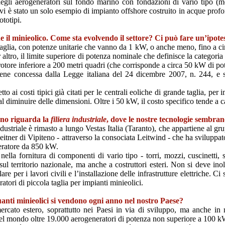
 degli aerogeneratori sul fondo marino con fondazioni di vario tipo (mo
 vi è stato un solo esempio di impianto offshore costruito in acque profo
ototipi.
 il minieolico. Come sta evolvendo il settore? Ci può fare un’ipote
aglia, con potenze unitarie che vanno da 1 kW, o anche meno, fino a cir
r altro, il limite superiore di potenza nominale che definisce la catego
 rotore inferiore a 200 metri quadri (che corrisponde a circa 50 kW di p
ene concessa dalla Legge italiana del 24 dicembre 2007, n. 244, e s
o ai costi tipici già citati per le centrali eoliche di grande taglia, pe
l diminuire delle dimensioni. Oltre i 50 kW, il costo specifico tende a c
iano riguarda la
filiera industriale
, dove le nostre tecnologie sembran
striale è rimasto a lungo Vestas Italia (Taranto), che appartiene al gru
 Leitner di Vipiteno - attraverso la consociata Leitwind - che ha svilup
eratore da 850 kW.
lla fornitura di componenti di vario tipo - torri, mozzi, cuscinetti, so
i sul territorio nazionale, ma anche a costruttori esteri. Non si deve in
are per i lavori civili e l’installazione delle infrastrutture elettriche.
tori di piccola taglia per impianti minieolici.
Quanti minieolici si vendono ogni anno nel nostro Paese?
rcato estero, soprattutto nei Paesi in via di sviluppo, ma anche in na
i nel mondo oltre 19.000 aerogeneratori di potenza non superiore a 100 k