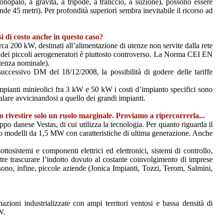
nopalo, a gravità, a tripode, a traliccio, a suzione), possono essere
nde 45 metri). Per profondità superiori sembra inevitabile il ricorso ad
si di costo anche in questo caso?
ca 200 kW, destinati all’alimentazione di utenze non servite dalla rete
ria dei piccoli aerogeneratori è piuttosto controverso. La Norma CEI EN
otenza nominale).
uccessivo DM del 18/12/2008, la possibilità di godere delle tariffe
r impianti minieolici fra 3 kW e 50 kW i costi d’impianto specifici sono
alare avvicinandosi a quello dei grandi impianti.
o rivestire solo un ruolo marginale. Proviamo a ripercorrerla...
ppo danese Vestas, di cui utilizza la tecnologia. Per quanto riguarda il
pato modelli da 1,5 MW con caratteristiche di ultima generazione. Anche
ttosistemi e componenti elettrici ed elettronici, sistemi di controllo,
oltre trascurare l’indotto dovuto al costante coinvolgimento di imprese
 Ci sono, infine, piccole aziende (Jonica Impianti, Tozzi, Terom, Salmini,
zioni industrializzate con ampi territori ventosi e bassa densità di
W.