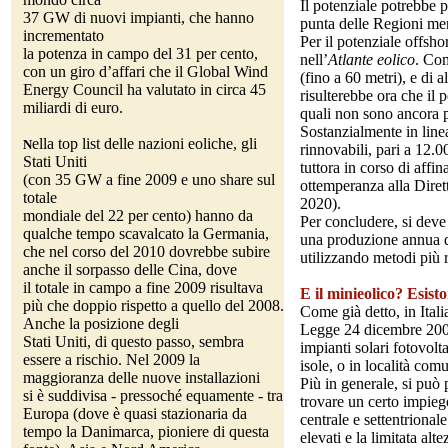
Il potenziale potrebbe 
37 GW di nuovi impianti, che hanno
punta delle Regioni meri
incrementato
Per il potenziale offsho
la potenza in campo del 31 per cento,
nell’
Atlante eolico
. Com
con un giro d’affari che il Global Wind
(fino a 60 metri), e di 
Energy Council ha valutato in circa 45
risulterebbe ora che il
miliardi di euro.
quali non sono ancora p
Sostanzialmente in linea
ella top list delle nazioni eoliche, gli
N
rinnovabili, pari a 12
Stati Uniti
tuttora in corso di aff
(con 35 GW a fine 2009 e uno share sul
ottemperanza alla Dirett
totale
2020).
mondiale del 22 per cento) hanno da
Per concludere, si deve
qualche tempo scavalcato la Germania,
una produzione annua di
che nel corso del 2010 dovrebbe subire
utilizzando metodi più r
anche il sorpasso delle Cina, dove
il totale in campo a fine 2009 risultava
E il minieolico? Esist
più che doppio rispetto a quello del 2008.
Come già detto, in Itali
Anche la posizione degli
Legge 24 dicembre 2007,
Stati Uniti, di questo passo, sembra
impianti solari fotovolt
essere a rischio. Nel 2009 la
isole, o in località co
maggioranza delle nuove installazioni
Più in generale, si può 
si è suddivisa - pressoché equamente - tra
trovare un certo impiego
Europa (dove è quasi stazionaria da
centrale e settentrional
tempo la Danimarca, pioniere di questa
elevati e la limitata a