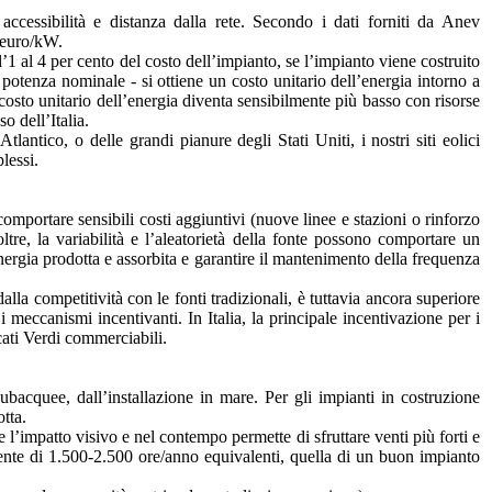
ssibilità e distanza dalla rete. Secondo i dati forniti da Anev
0 euro/kW.
1 al 4 per cento del costo dell’impianto, se l’impianto viene costruito
potenza nominale - si ottiene un costo unitario dell’energia intorno a
osto unitario dell’energia diventa sensibilmente più basso con risorse
o dell’Italia.
lantico, o delle grandi pianure degli Stati Uniti, i nostri siti eolici
lessi.
omportare sensibili costi aggiuntivi (nuove linee e stazioni o rinforzo
ltre, la variabilità e l’aleatorietà della fonte possono comportare un
energia prodotta e assorbita e garantire il mantenimento della frequenza
alla competitività con le fonti tradizionali, è tuttavia ancora superiore
 i meccanismi incentivanti. In Italia, la principale incentivazione per i
cati Verdi commerciabili.
ubacquee, dall’installazione in mare. Per gli impianti in costruzione
tta.
 l’impatto visivo e nel contempo permette di sfruttare venti più forti e
amente di 1.500-2.500 ore/anno equivalenti, quella di un buon impianto