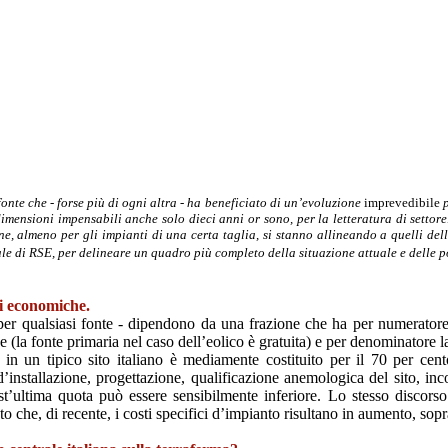
 fonte che - forse più di ogni altra - ha beneficiato di un’evoluzione
imprevedibile
p
mensioni impensabili anche solo dieci anni or sono, per la letteratura di settore.
ne, almeno per gli impianti di una certa taglia, si stanno allineando a quelli del
 di RSE, per delineare un quadro più completo della situazione attuale e delle po
i economiche.
 per qualsiasi fonte - dipendono da una frazione che ha per numeratore
e (la fonte primaria nel caso dell’eolico è gratuita) e per denominatore 
 in un tipico sito italiano è mediamente costituito per il 70 per cent
i d’installazione, progettazione, qualificazione anemologica del sito, inc
st’ultima quota può essere sensibilmente inferiore. Lo stesso discor
o che, di recente, i costi specifici d’impianto risultano in aumento, so