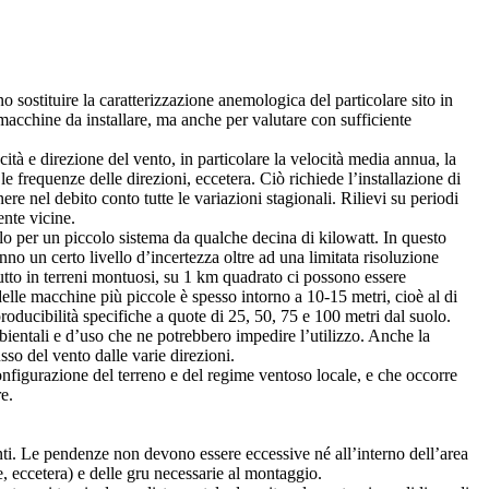
o sostituire la caratterizzazione anemologica del particolare sito in
 macchine da installare, ma anche per valutare con sufficiente
ocità e direzione del vento, in particolare la velocità media annua, la
le frequenze delle direzioni, eccetera. Ciò richiede l’installazione di
 nel debito conto tutte le variazioni stagionali. Rilievi su periodi
ente vicine.
lo per un piccolo sistema da qualche decina di kilowatt. In questo
anno un certo livello d’incertezza oltre ad una limitata risoluzione
attutto in terreni montuosi, su 1 km quadrato ci possono essere
lle macchine più piccole è spesso intorno a 10-15 metri, cioè al di
oducibilità specifiche a quote di 25, 50, 75 e 100 metri dal suolo.
ambientali e d’uso che ne potrebbero impedire l’utilizzo. Anche la
sso del vento dalle varie direzioni.
nfigurazione del terreno e del regime ventoso locale, e che occorre
e.
santi. Le pendenze non devono essere eccessive né all’interno dell’area
re, eccetera) e delle gru necessarie al montaggio.