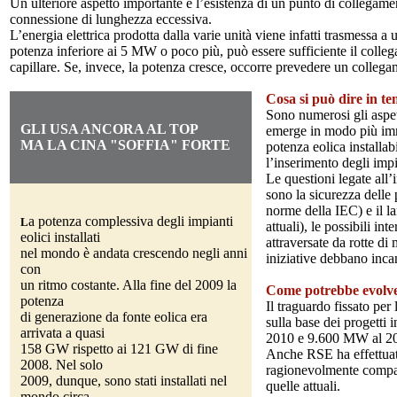
Un ulteriore aspetto importante è l’esistenza di un punto di collegament
connessione di lunghezza eccessiva.
L’energia elettrica prodotta dalla varie unità viene infatti trasmessa a
potenza inferiore ai 5 MW o poco più, può essere sufficiente il colleg
capillare. Se, invece, la potenza cresce, occorre prevedere un collegam
Cosa si può dire in t
Sono numerosi gli aspett
GLI USA ANCORA AL TOP
emerge in modo più imme
.
....
MA LA CINA "SOFFIA" FORTE
potenza eolica installa
l’inserimento degli impi
Le questioni legate all
sono la sicurezza delle 
norme della IEC) e il l
a potenza complessiva degli impianti
L
attuali), le possibili in
eolici installati
attraversate da rotte di
nel mondo è andata crescendo negli anni
iniziative debbano incana
con
un ritmo costante. Alla fine del 2009 la
Come potrebbe evolvere
potenza
Il traguardo fissato pe
di generazione da fonte eolica era
sulla base dei progetti 
arrivata a quasi
2010 e 9.600 MW al 2
158 GW rispetto ai 121 GW di fine
Anche RSE ha effettuato 
2008. Nel solo
ragionevolmente compatib
2009, dunque, sono stati installati nel
quelle attuali.
mondo circa