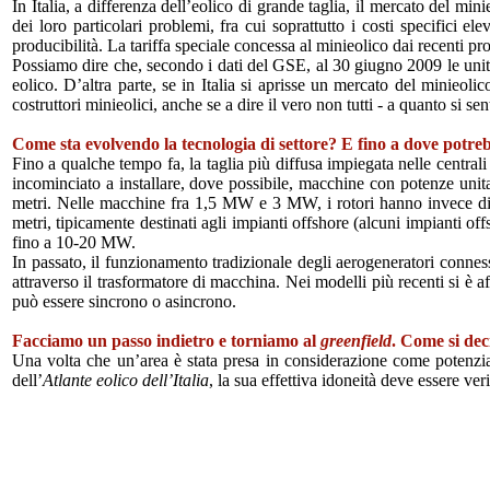
In Italia, a differenza dell’eolico di grande taglia, il mercato del m
dei loro particolari problemi, fra cui soprattutto i costi specifici 
producibilità. La tariffa speciale concessa al minieolico dai recenti p
Possiamo dire che, secondo i dati del GSE, al 30 giugno 2009 le unit
eolico. D’altra parte, se in Italia si aprisse un mercato del minieol
costruttori minieolici, anche se a dire il vero non tutti - a quanto si sen
Come sta evolvendo la tecnologia di settore? E fino a dove potrebb
Fino a qualche tempo fa, la taglia più diffusa impiegata nelle central
incominciato a installare, dove possibile, macchine con potenze uni
metri. Nelle macchine fra 1,5 MW e 3 MW, i rotori hanno invece dia
metri, tipicamente destinati agli impianti offshore (alcuni impianti of
fino a 10-20 MW.
In passato, il funzionamento tradizionale degli aerogeneratori connessi
attraverso il trasformatore di macchina. Nei modelli più recenti si è a
può essere sincrono o asincrono.
Facciamo un passo indietro e torniamo al
greenfield
. Come si de
Una volta che un’area è stata presa in considerazione come potenzia
dell’
Atlante eolico dell’Italia
, la sua effettiva idoneità deve essere ver