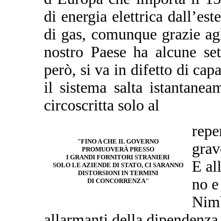
di energia elettrica dall’est
di gas, comunque grazie agli
nostro Paese ha alcune se
però, si va in difetto di cap
il sistema salta istantane
circoscritta solo al
repe
"FINO A CHE IL GOVERNO
grav
PROMUOVERÀ PRESSO
I GRANDI FORNITORI STRANIERI
E al
SOLO LE AZIENDE DI STATO, CI SARANNO
DISTORSIONI IN TERMINI
no e
DI CONCORRENZA"
Nimb
allarmanti della dipendenza 