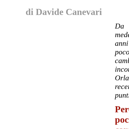
di Davide Canevari
Da 
mede
anni
poco
cam
inco
Orla
rece
punt
Per
poc