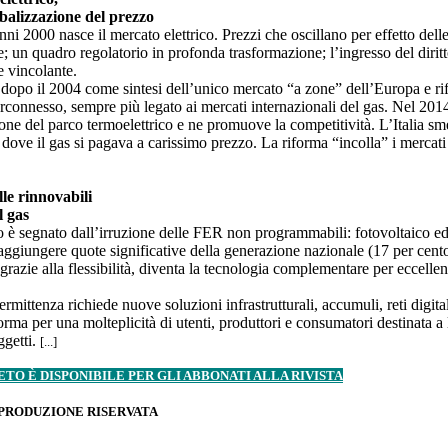
lobalizzazione del prezzo
nni 2000 nasce il mercato elettrico. Prezzi che oscillano per effetto dell
e; un quadro regolatorio in profonda trasformazione; l’ingresso del dirit
 vincolante.
opo il 2004 come sintesi dell’unico mercato “a zone” dell’Europa e rif
rconnesso, sempre più legato ai mercati internazionali del gas. Nel 2014
one del parco termoelettrico e ne promuove la competitività. L’Italia sme
dove il gas si pagava a carissimo prezzo. La riforma “incolla” i mercati 
le rinnovabili
l gas
o è segnato dall’irruzione delle FER non programmabili: fotovoltaico e
aggiungere quote significative della generazione nazionale (17 per cento
, grazie alla flessibilità, diventa la tecnologia complementare per eccellen
rmittenza richiede nuove soluzioni infrastrutturali, accumuli, reti digital
forma per una molteplicità di utenti, produttori e consumatori destinata a 
ggetti.
[...]
TO È DISPONIBILE PER GLI ABBONATI ALLA RIVISTA
IPRODUZIONE RISERVATA