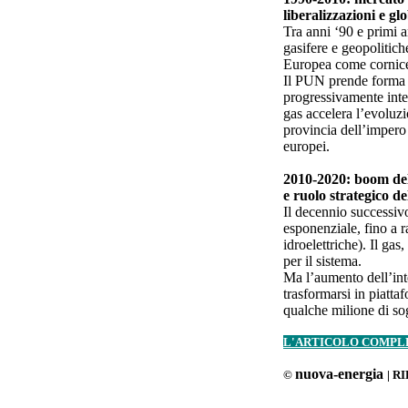
liberalizzazioni e g
Tra anni ‘90 e primi a
gasifere e geopolitich
Europea come cornice
Il PUN prende forma d
progressivamente inte
gas accelera l’evoluzi
provincia dell’impero 
europei.
2010-2020: boom del
e ruolo strategico de
Il decennio successiv
esponenziale, fino a r
idroelettriche). Il gas
per il sistema.
Ma l’aumento dell’inte
trasformarsi in piatta
qualche milione di so
L'ARTICOLO COMPLE
nuova-energia
©
| R