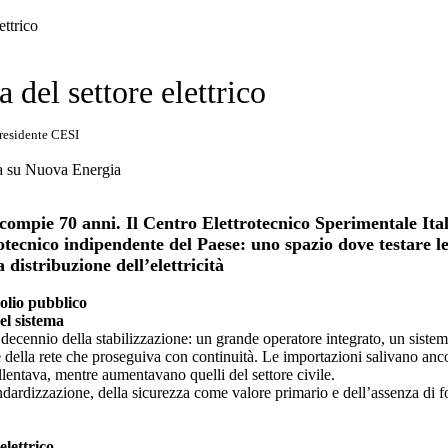
ettrico
 del settore elettrico
Presidente CESI
ompie 70 anni. Il Centro Elettrotecnico Sperimentale Ital
otecnico indipendente del Paese: uno spazio dove testare le
a distribuzione dell’elettricità
olio pubblico
del sistema
 decennio della stabilizzazione: un grande operatore integrato, un siste
 della rete che proseguiva con continuità. Le importazioni salivano anco
llentava, mentre aumentavano quelli del settore civile.
ndardizzazione, della sicurezza come valore primario e dell’assenza di fo
elettrico,