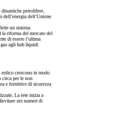
e dinamiche petrolifere,
to dell’energia dell’Unione
lette un sistema
 la riforma del mercato del
tte di essere l’ultima
gas agli hub liquidi
d eolico crescono in modo
 circa per le non
za e fornitrice di sicurezza
izzate. La rete inizia a
lievitare nei numeri di