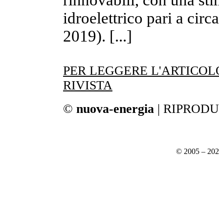
rinnovabili, con una sti
idroelettrico pari a ci
2019). [...]
PER LEGGERE L'ARTICO
RIVISTA
©
nuova-energia
| RIPROD
© 2005 – 20