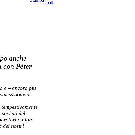
mpo anche
a
con
Péter
id e – ancora più
usiness domani.
o tempestivamente
e società del
oratori e i loro
à dei nostri