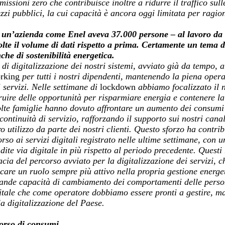
missioni zero che contribuisce inoltre a ridurre il traffico sull
zi pubblici, la cui capacità è ancora oggi limitata per ragion
e un’azienda come Enel aveva 37.000 persone – al lavoro da 
te il volume di dati rispetto a prima. Certamente un tema d
he di sostenibilità energetica.
 di digitalizzazione dei nostri sistemi, avviato già da tempo,
rking
per tutti i nostri dipendenti, mantenendo la piena operati
i servizi. Nelle settimane di
lockdown
abbiamo focalizzato il 
truire delle opportunità per risparmiare energia e contenere la
te famiglie hanno dovuto affrontare un aumento dei consumi 
continuità di servizio, rafforzando il supporto sui nostri canali
 utilizzo da parte dei nostri clienti. Questo sforzo ha contrib
rso ai servizi digitali registrato nelle ultime settimane, con
dite via digitale in più rispetto al periodo precedente. Questi 
cia del percorso avviato per la digitalizzazione dei servizi, c
care un ruolo sempre più attivo nella propria gestione energet
ande capacità di cambiamento dei comportamenti delle perso
itale che come operatore dobbiamo essere pronti a gestire, m
a digitalizzazione del Paese.
corso di consumi…