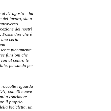
o al 31 agosto – ha
 del lavoro, sia a
 attraverso
cezione dei nostri
o. Posso dire che è
 una certa
non
onsente pienamente.
se funzioni che
con al centro le
ibile, passando per
i raccolte riguarda
ON, con 40 nuove
enti a esprimere
re il proprio
ella bicicletta, un