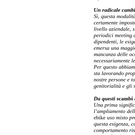
Un radicale cambio
Sì, questa modalit
certamente imposto
livello aziendale, 
periodici meeting 
dipendenti, le esig
emersa una maggior
mancanza delle occ
necessariamente le
Per questo abbiamo
sta lavorando prop
nostre persone e t
genitorialità e gli 
Da questi
scambi
Una prima signific
l’ampliamento dell
ebike
uso misto pro
questa esigenza, c
comportamento rispe