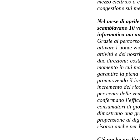
mezzo elettrico a e
congestione sui mez
Nel mese di april
scambiavano 10 vol
informatica ma anc
Grazie al percorso
attivare l’
home wo
attività e dei nostr
due direzioni: cos
momento in cui mol
garantire la piena 
promuovendo il loro
incremento del rico
per cento delle ven
confermano l’effica
consumatori di gio
dimostrano una gr
propensione al dig
risorsa anche per l
C’è anche un dis