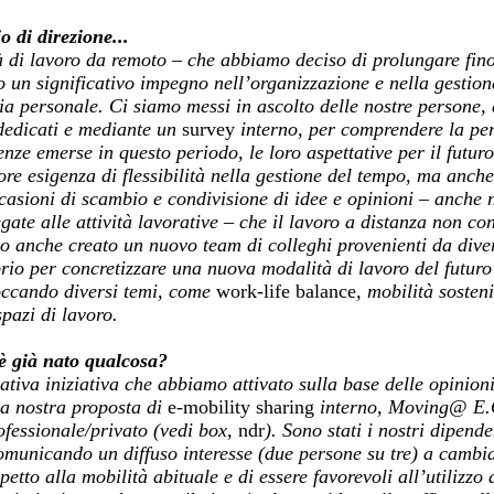
 di direzione...
à di lavoro da remoto – che abbiamo deciso di prolungare fin
 un significativo impegno nell’organizzazione e nella gestione
sia personale. Ci siamo messi in ascolto delle nostre persone,
dedicati e mediante un
survey
interno, per comprendere la per
enze emerse in questo periodo, le loro aspettative per il futur
e esigenza di flessibilità nella gestione del tempo, ma anche
asioni di scambio e condivisione di idee e opinioni – anche 
gate alle attività lavorative – che il lavoro a distanza non c
 anche creato un nuovo team di colleghi provenienti da diver
rio per concretizzare una nuova modalità di lavoro del futuro 
occando diversi temi, come
work-life balance
, mobilità sosten
spazi di lavoro.
è già nato qualcosa?
ativa iniziativa che abbiamo attivato sulla base delle opinion
a nostra proposta di
e-mobility
sharing
interno, Moving@ E.
fessionale/privato (vedi box,
ndr
). Sono stati i nostri dipend
omunicando un diffuso interesse (due persone su tre) a cambia
tto alla mobilità abituale e di essere favorevoli all’utilizzo d