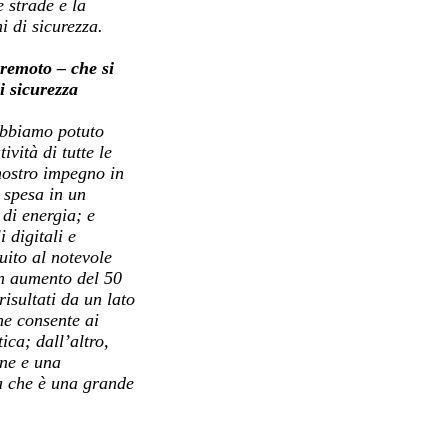
e strade e la
i di sicurezza.
remoto – che si
i sicurezza
 abbiamo potuto
vità di tutte le
nostro impegno in
 spesa in un
di energia; e
 digitali e
uito al notevole
 un aumento del 50
risultati da un lato
he consente ai
ica; dall’altro,
ne e una
a che è una grande