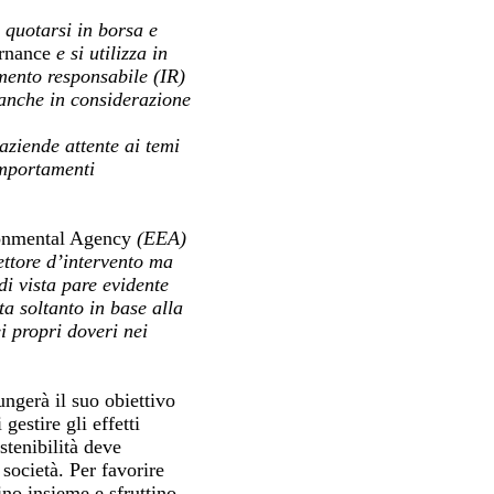
 quotarsi in borsa e
rnance
e si utilizza in
imento responsabile (IR)
e anche in considerazione
 aziende attente ai temi
omportamenti
onmental Agency
(EEA)
settore d’intervento ma
i vista pare evidente
a soltanto in base alla
i propri doveri nei
ngerà il suo obiettivo
estire gli effetti
stenibilità deve
 società. Per favorire
ino insieme e sfruttino