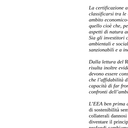
La certificazione 
classificarsi tra 
ambito economico-fi
quello cioè che, pe
aspetti di natura 
Sia gli investitori
ambientali e socia
sanzionabili e a in
Dalla lettura del
R
risulta inoltre evi
devono essere cons
che l’affidabilità
capacità di far fr
confronti dell’amb
L’EEA ben prima d
di sostenibilità s
collaterali dannosi
diventare il princi
profondi cambiament