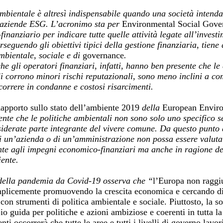
ambientale è altresì indispensabile quando una società intenda
le aziende ESG. L’acronimo sta per
Environmental Social Gove
nanziario per indicare tutte quelle attività legate all’invest
rseguendo gli obiettivi tipici della gestione finanziaria, tien
ambientale, sociale e di
governance
.
 che gli operatori finanziari, infatti, hanno ben presente che le
li corrono minori rischi reputazionali, sono meno inclini a c
correre in condanne e costosi risarcimenti.
apporto sullo stato dell’ambiente 2019
della
European Envir
dente che le politiche ambientali non sono solo uno specifico 
iderate parte integrante del vivere comune. Da questo punto d
 di un’azienda o di un’amministrazione non possa essere valutat
onte agli impegni economico-finanziari ma anche in ragione de
iente.
ella pandemia da Covid-19 osserva che “
l’Europa non raggiu
emplicemente promuovendo la crescita economica e cercando di g
 con strumenti di politica ambientale e sociale. Piuttosto, la so
pio guida per politiche e azioni ambiziose e coerenti in tutta la
i occorrerà che tutte le aree e tutti i livelli di governo lavor