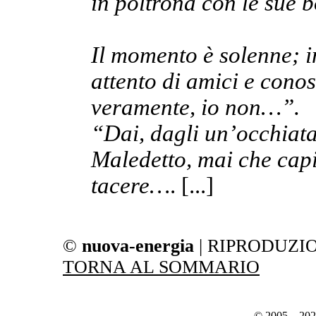
in poltrona con le sue b
Il momento è solenne; i
attento di amici e conos
veramente, io non…”.
“Dai, dagli un’occhiata.
Maledetto, mai che cap
tacere…
. [...]
©
nuova-energia
| RIPRODUZI
TORNA AL SOMMARIO
© 2005 – 20