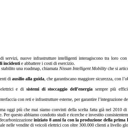
 di servizi, nuove infrastrutture intelligenti interagiscono tra loro con
li incidenti
e abbattere i costi di esercizio.
 stabilito una roadmap, chiamata
Nissan Intelligent Mobility
che si artico
enti di
ausilio alla guida
, che garantiscano maggiore sicurezza, con l’obi
elettrici e di
sistemi di stoccaggio dell’energia
sempre più efficie
nterfaccia con reti e infrastrutture esterne, per garantire l’integrazione de
a oggi più che mai siamo convinti della scelta fatta già nel 2010 di 
ne. Per questo abbiamo condotto studi e ricerche e investito consistentem
decarbonizzazione
iniziato 8 anni fa con la produzione della prima 
le nelle vendite di veicoli elettrici con oltre 300.000 clienti a livello gl