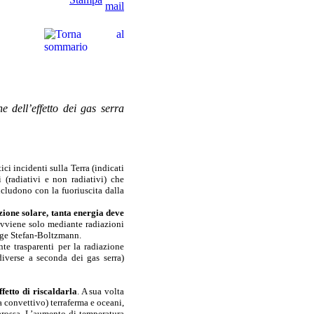
e dell’effetto dei gas serra
ici incidenti sulla Terra (indicati
i (radiativi e non radiativi) che
ncludono con la fuoriuscita dalla
zione solare, tanta energia deve
 avviene solo mediante radiazioni
egge Stefan-Boltzmann.
nte trasparenti per la radiazione
iverse a seconda dei gas serra)
fetto di riscaldarla
. A sua volta
a convettivo) terraferma e oceani,
arossa. L’aumento di temperatura