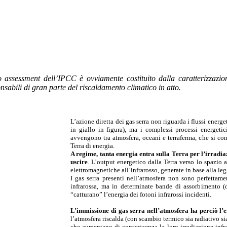
ro assessment dell’IPCC è ovviamente costituito dalla caratterizzazion
onsabili di gran parte del riscaldamento climatico in atto.
L’azione diretta dei gas serra non riguarda i flussi energet
in giallo in figura), ma i complessi processi energetic
avvengono tra atmosfera, oceani e terraferma, che si co
Terra di energia.
A regime, tanta energia entra sulla Terra per l’irradia
uscire
. L’output energetico dalla Terra verso lo spazio
elettromagnetiche all’infrarosso, generate in base alla l
I gas serra presenti nell’atmosfera non sono perfettame
infrarossa, ma in determinate bande di assorbimento (d
“catturano” l’energia dei fotoni infrarossi incidenti.
L’immissione di gas serra nell’atmosfera ha perciò l’ef
l’atmosfera riscalda (con scambio termico sia radiativo si
che aumentano di conseguenza la loro irradiazione infr