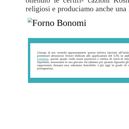
ottenuto le certifi- cazioni Kos
religiosi e produciamo anche una li
*
_
Giunge al suo secondo appuntamento questa rubrica lanciata all’iniz
presentare alcune
case history
dedicate alle applicazioni del GNL in am
Liquigas
, questo spazio vuole essere portavoce e vetrina di
storie di val
*
*
***
liquefatto, nonostante la sua giovane età (almeno per quanto riguarda gli
rappresenta dunque una soluzione futuribile: è già oggi in grado di 
protagonista.
_
*