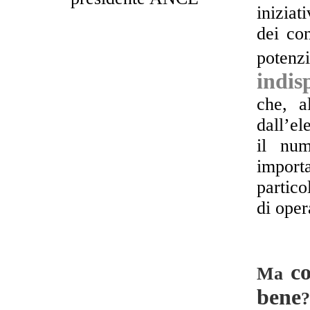
iniziat
dei co
potenz
indis
che, a
dall’el
il num
importa
partico
di oper
co
Ma
bene