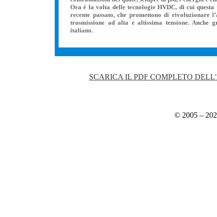
Ora è la volta delle tecnologie HVDC, di cui questa 
recente passato, che promettono di rivoluzionare l’
trasmissione ad alta e altissima tensione. Anche 
italiano.
*
*
SCARICA IL PDF COMPLETO DELL'
© 2005 – 20