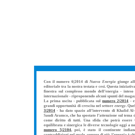
*
*
Con il numero 6|2014 di
Nuova Energia
giunge all
editoriale tra la nostra testata e cesi. Questa iniziati
finestra sul complesso mondo dell’energia - inteso 
internazionale - riproponendo alcuni spunti del maga
La prima uscita - pubblicata sul
numero 2|2014
- e
grandi opportunità di crescita nel settore
energy
. Que
3|2014
- ha dato spazio all’intervento di Khalid Al
Saudi Aramco, che ha spostato l’attenzione sul tema de
***
*
***
come diritto di tutti. Una sfida che potrà essere
equilibrata e sinergica le diverse tecnologie oggi a n
numero 5|2104
, poi, è stato il continente indi
contraddizioni nel quale, sempre di più, l’energia è c