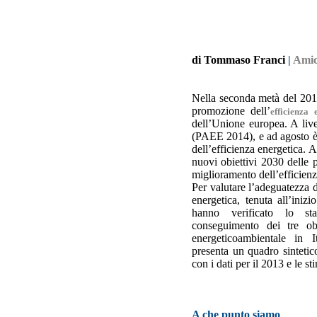
di Tommaso Franci
|
Amic
Nella seconda metà del 2014 
promozione dell’
efficienza 
dell’Unione europea. A live
(PAEE 2014), e ad agosto è 
dell’efficienza energetica. A
nuovi obiettivi 2030 delle p
miglioramento dell’efficienz
Per valutare l’adeguatezza d
energetica, tenuta all’ini
hanno verificato lo st
conseguimento dei tre obi
energeticoambientale in I
presenta un quadro sintetico
con i dati per il 2013 e le st
A che punto siamo