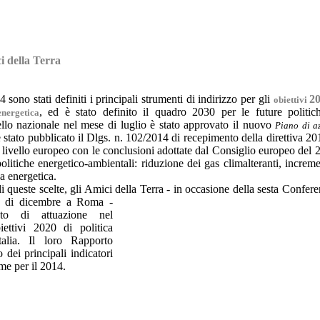
i della Terra
sono stati definiti i principali strumenti di indirizzo per gli
2
obiettivi
, ed è stato definito il quadro 2030 per le future politic
energetica
llo nazionale nel mese di luglio è stato approvato il nuovo
Piano di az
stato pubblicato il Dlgs. n. 102/2014 di recepimento della direttiva 
 livello europeo con le conclusioni adottate dal Consiglio europeo del 24
olitiche energetico-ambientali: riduzione dei gas climalteranti, increme
a energetica.
i queste scelte, gli Amici della Terra - in occasione della sesta Confere
zio di dicembre a
Roma -
ato di attuazione nel
ettivi 2020 di politica
talia. Il loro Rapporto
 dei principali indicatori
ime per il 2014.