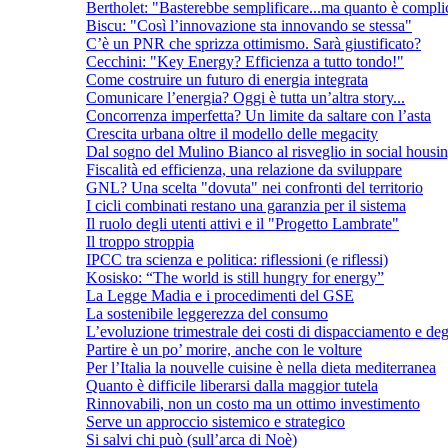
Bertholet: "Basterebbe semplificare...ma quanto è compli
Biscu: "Così l’innovazione sta innovando se stessa"
C’è un PNR che sprizza ottimismo. Sarà giustificato?
Cecchini: "Key Energy? Efficienza a tutto tondo!"
Come costruire un futuro di energia integrata
Comunicare l’energia? Oggi è tutta un’altra story...
Concorrenza imperfetta? Un limite da saltare con l’asta
Crescita urbana oltre il modello delle megacity
Dal sogno del Mulino Bianco al risveglio in social housi
Fiscalità ed efficienza, una relazione da sviluppare
GNL? Una scelta "dovuta" nei confronti del territorio
I cicli combinati restano una garanzia per il sistema
Il ruolo degli utenti attivi e il "Progetto Lambrate"
Il troppo stroppia
IPCC tra scienza e politica: riflessioni (e riflessi)
Kosisko: “The world is still hungry for energy”
La Legge Madia e i procedimenti del GSE
La sostenibile leggerezza del consumo
L’evoluzione trimestrale dei costi di dispacciamento e deg
Partire è un po’ morire, anche con le volture
Per l’Italia la nouvelle cuisine è nella dieta mediterranea
Quanto è difficile liberarsi dalla maggior tutela
Rinnovabili, non un costo ma un ottimo investimento
Serve un approccio sistemico e strategico
Si salvi chi può (sull’arca di Noè)