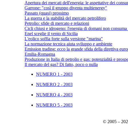
Apertura dei mercati dell'energia: le aspettative dei consu
Garrone: "così il gruppo diventa multienergy"
Passato (quasi) prossimo
La guerra e la stabilità del mercato petrolifero
Petrolio: sfide di mercato e relazioni
Cicli chiusi e idrogeno: l'energia di domani non consuma 
Enel sceglie il vento di Sicilia
L'eolico soffia forte sulla versione "marina"
La normazione tecnica aiuta sviluppo e ambiente
Emission trading: ecco la grande sfida della direttiva eur
Emilia-Romagna
Produzione in Italia di petrolio e gas: potenzialità e prospe
Il mercato del gas? Di fatto, poco o nulla
NUMERO 1 - 2003
NUMERO 2 - 2003
NUMERO 4 - 2003
NUMERO 5 - 2003
© 2005 – 20