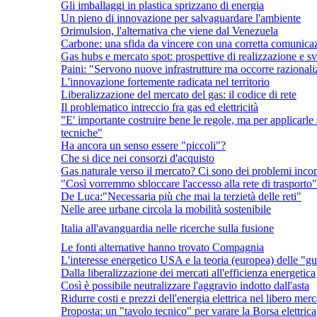
Gli imballaggi in plastica sprizzano di energia
Un pieno di innovazione per salvaguardare l'ambiente
Orimulsion, l'alternativa che viene dal Venezuela
Carbone: una sfida da vincere con una corretta comunicazi
Gas hubs e mercato spot: prospettive di realizzazione e svi
Paini: "Servono nuove infrastrutture ma occorre razionaliz
L'innovazione fortemente radicata nel territorio
Liberalizzazione del mercato del gas: il codice di rete
Il problematico intreccio fra gas ed elettricità
"E' importante costruire bene le regole, ma per applicarle
tecniche"
Ha ancora un senso essere "piccoli"?
Che si dice nei consorzi d'acquisto
Gas naturale verso il mercato? Ci sono dei problemi incom
"Così vorremmo sbloccare l'accesso alla rete di trasporto"
De Luca:"Necessaria più che mai la terzietà delle reti"
Nelle aree urbane circola la mobilità sostenibile
Italia all'avanguardia nelle ricerche sulla fusione
Le fonti alternative hanno trovato Compagnia
L'interesse energetico USA e la teoria (europea) delle "gu
Dalla liberalizzazione dei mercati all'efficienza energetica
Così è possibile neutralizzare l'aggravio indotto dall'asta
Ridurre costi e prezzi dell'energia elettrica nel libero merc
Proposta: un "tavolo tecnico" per varare la Borsa elettrica