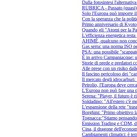
Dalla fotosintesi l'alternativa
RUBRICA - Passato (quasi)
Solo l'Europa può imporre il
Con la speranza che la politi
Primo anniversario di Kyoto
Quando gli "Atomi per la Pa
L'efficienza energetica resta 
AHIMÉ, qualcuno non conosce 
Gas serra: una norma ISO per
PSA: una possibile "scappato
È in arrivo Campaniacque: 
Storie di prede e predatori 
Alle prese con un risiko dall
Il fascino pericoloso dei "c
Il mercato degli idrocarburi
Petrolio, l'Europa deve cerc
L'Europa non può fare una p
Serena: "Player, il futuro è ri
Soldadino: "All'estero c'è mo
L'espansione della rete "trasm
Borghini: "Primo obiettivo l
Tognacca:"Stiamo pensando a
Emission Trading e CDM, due
Cina, il dragone dell'economi
Cambiamenti climatici: è temp