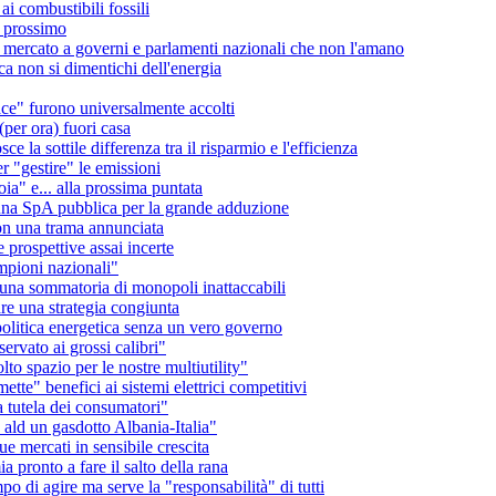
 ai combustibili fossili
 prossimo
 mercato a governi e parlamenti nazionali che non l'amano
ca non si dimentichi dell'energia
ce" furono universalmente accolti
(per ora) fuori casa
la sottile differenza tra il risparmio e l'efficienza
 "gestire" le emissioni
ia" e... alla prossima puntata
una SpA pubblica per la grande adduzione
con una trama annunciata
e prospettive assai incerte
ampioni nazionali"
: una sommatoria di monopoli inattaccabili
are una strategia congiunta
olitica energetica senza un vero governo
servato ai grossi calibri"
lto spazio per le nostre multiutility"
ette" benefici ai sistemi elettrici competitivi
a tutela dei consumatori"
ld un gasdotto Albania-Italia"
 mercati in sensibile crescita
a pronto a fare il salto della rana
o di agire ma serve la "responsabilità" di tutti