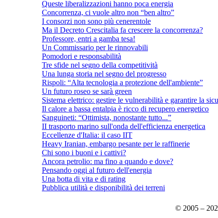
Queste liberalizzazioni hanno poca energia
Concorrenza, ci vuole altro non “ben altro”
I consorzi non sono più cenerentole
Ma il Decreto Crescitalia fa crescere la concorrenza?
Professore, entri a gamba tesa!
Un Commissario per le rinnovabili
Pomodori e responsabilità
Tre sfide nel segno della competitività
Una lunga storia nel segno del progresso
Rispoli: “Alta tecnologia a protezione dell'ambiente”
Un futuro roseo se sarà green
Sistema elettrico: gestire le vulnerabilità e garantire la sic
Il calore a bassa entalpia è ricco di recupero energetico
Sanguineti: “Ottimista, nonostante tutto...”
II trasporto marino sull'onda dell'efficienza energetica
Eccellenze d'Italia: il caso IIT
Heavy Iranian, embargo pesante per le raffinerie
Chi sono i buoni e i cattivi?
Ancora petrolio: ma fino a quando e dove?
Pensando oggi al futuro dell'energia
Una botta di vita e di rating
Pubblica utilità e disponibilità dei terreni
© 2005 – 20