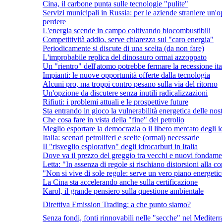
Cina, il carbone punta sulle tecnologie "pulite"
Servizi municipali in Russia: per le aziende straniere un'
perdere
L'energia scende in campo coltivando biocombustibili
Competitività addio, serve chiarezza sul "caro energia"
Periodicamente si discute di una scelta (da non fare)
L'improbabile replica del dinosauro ormai azzoppato
Un "rientro" dell'atomo potrebbe fermare la recessione ita
Impianti: le nuove opportunità offerte dalla tecnologia
Alcuni pro, ma troppi contro pesano sulla via del ritorno
Un'opzione da discutere senza inutili radicalizzazioni
Rifiuti: i problemi attuali e le prospettive future
Sta entrando in gioco la vulnerabilità energetica delle no
Che cosa fare in vista della "fine" del petrolio
Meglio esportare la democrazia o il libero mercato degli i
Italia: scenari petroliferi e scelte (ormai) necessarie
Il "risveglio esplorativo" degli idrocarburi in Italia
Dove va il prezzo del greggio tra vecchi e nuovi fondame
Letta: "In assenza di regole si rischiano distorsioni alla 
"Non si vive di sole regole: serve un vero piano energeti
La Cina sta accelerando anche sulla certificazione
Karol, il grande pensiero sulla questione ambientale
Direttiva Emission Trading: a che punto siamo?
Senza fondi, fonti rinnovabili nelle "secche" nel Mediter